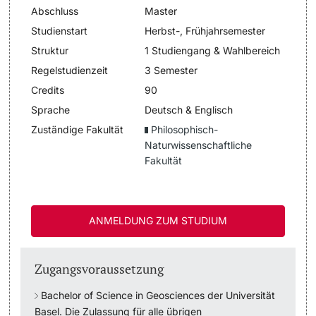
Abschluss
Master
Dozierende
Termine & Fristen
Studienstart
Herbst-, Frühjahrsemester
Struktur
1 Studiengang & Wahlbereich
Dokumente und Verifikation
Regelstudienzeit
3 Semester
Credits
90
«Start Smart»-Week
Sprache
Deutsch & Englisch
weitere Informationen
Zuständige Fakultät
Philosophisch-
Mobilität
Naturwissenschaftliche
Fakultät
Campus Credits
Campus Stories
ANMELDUNG ZUM STUDIUM
Hörerinnen/Hörer
Zugangsvoraussetzung
Student Life
Bachelor of Science in Geosciences
der Universität
Beratung & Support
Basel. Die Zulassung für alle übrigen