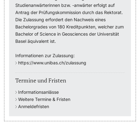
Studienanwärterinnen bzw. -anwärter erfolgt auf
Antrag der Prüfungskommission durch das Rektorat.
Studienfachberatung
Die Zulassung erfordert den Nachweis eines
Bachelorgrades von 180 Kreditpunkten, welcher zum
Studienberatung
Bachelor of Science in Geosciences der Universität
Basel äquivalent ist.
Studienfinanzierung
Informationen zur Zulassung:
Berufseinstieg & Laufbahnberatung
https://www.unibas.ch/zulassung
Soziales & Gesundheit
Termine und Fristen
Militär- & Zivildienst
Informationsanlässe
Weitere Termine & Fristen
Anmeldefristen
Inklusive Universität
Koordinationsstelle für Geflüchtete
Beratungswegweiser