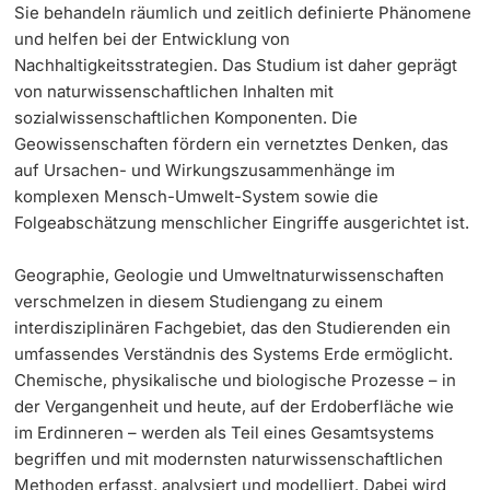
Sie behandeln räumlich und zeitlich definierte Phänomene
und helfen bei der Entwicklung von
Langes Studium
Nachhaltigkeitsstrategien. Das Studium ist daher geprägt
von naturwissenschaftlichen Inhalten mit
Lernen & Lehren
sozialwissenschaftlichen Komponenten. Die
Geowissenschaften fördern ein vernetztes Denken, das
KI in Studium und Lehre
auf Ursachen- und Wirkungszusammenhänge im
komplexen Mensch-Umwelt-System sowie die
Digitales Lernen
Folgeabschätzung menschlicher Eingriffe ausgerichtet ist.
Sprachenzentrum
Geographie, Geologie und Umweltnaturwissenschaften
verschmelzen in diesem Studiengang zu einem
Universitätsbibliothek Basel
interdisziplinären Fachgebiet, das den Studierenden ein
umfassendes Verständnis des Systems Erde ermöglicht.
Lernbörse
Chemische, physikalische und biologische Prozesse – in
der Vergangenheit und heute, auf der Erdoberfläche wie
im Erdinneren – werden als Teil eines Gesamtsystems
Lernräume
begriffen und mit modernsten naturwissenschaftlichen
Methoden erfasst, analysiert und modelliert. Dabei wird