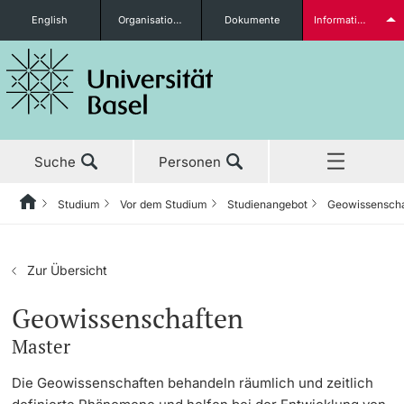
English
Organisationseinheiten
Dokumente
Informationen für...
Studieninteressierte
Suche
Personen
weitere Informationen
Studium
Vor dem Studium
Studienangebot
Geowissensch
Home
Zurück
Aktuell
Studium
Studierende
Zur Übersicht
Studium
Vor dem Studium
Geowissenschaften
Master
Forschung
Studienangebot
weitere Informationen
Die Geowissenschaften behandeln räumlich und zeitlich
Lehre
Anmeldung & Zulassung