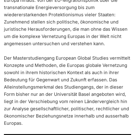
Europa hinaus. Von der EU-Migrationspolitik über die
transnationale Energieversorgung bis zum
Weiterbildung
Termine & Fristen
wiedererstarkenden Protektionismus vieler Staaten:
Doktorierende
Zunehmend stellen sich politische, ökonomische und
Universität
Informationen, Veranstaltungen & Schnuppern
juristische Herausforderungen, die man ohne das Wissen
um die komplexe Vernetzung Europas in der Welt nicht
Studienberatung
angemessen untersuchen und verstehen kann.
weitere Informationen
Studienfachberatung
Der Masterstudiengang European Global Studies vermittelt
Konzepte und Methoden, die Europas globale Vernetzung
sowohl in ihrem historischen Kontext als auch in ihrer
Fünf Gründe, in Basel zu studieren
Bedeutung für Gegenwart und Zukunft erfassen. Das
Fördernde & Alumni
Im Studium
Alleinstellungsmerkmal des Studiengangs, der in dieser
Form bisher nur an der Universität Basel angeboten wird,
liegt in der Verschiebung vom reinen Ländervergleich hin
Vorlesungsverzeichnis
zur Analyse gesellschaftlicher, politischer, rechtlicher und
ökonomischer Beziehungsnetze innerhalb und ausserhalb
Belegen
weitere Informationen
Europas.
Rückmelden