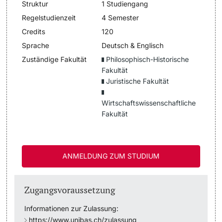
Struktur
1 Studiengang
Regelstudienzeit
4 Semester
Studienfachberatung
Credits
120
Sprache
Deutsch & Englisch
Studienberatung
Zuständige Fakultät
Philosophisch-Historische
Fakultät
Studienfinanzierung
Juristische Fakultät
Berufseinstieg & Laufbahnberatung
Wirtschaftswissenschaftliche
Fakultät
Soziales & Gesundheit
Militär- & Zivildienst
ANMELDUNG ZUM STUDIUM
Inklusive Universität
Zugangsvoraussetzung
Koordinationsstelle für Geflüchtete
Informationen zur Zulassung:
https://www.unibas.ch/zulassung
Beratungswegweiser