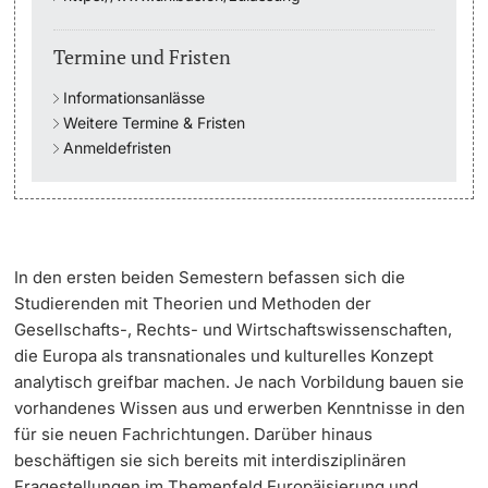
Langes Studium
Termine und Fristen
Informationsanlässe
Lernen & Lehren
Weitere Termine & Fristen
Anmeldefristen
KI in Studium und Lehre
Digitales Lernen
Sprachenzentrum
In den ersten beiden Semestern befassen sich die
Studierenden mit Theorien und Methoden der
Universitätsbibliothek Basel
Gesellschafts-, Rechts- und Wirtschaftswissenschaften,
die Europa als transnationales und kulturelles Konzept
Lernbörse
analytisch greifbar machen. Je nach Vorbildung bauen sie
vorhandenes Wissen aus und erwerben Kenntnisse in den
Lernräume
für sie neuen Fachrichtungen. Darüber hinaus
beschäftigen sie sich bereits mit interdisziplinären
Fragestellungen im Themenfeld Europäisierung und