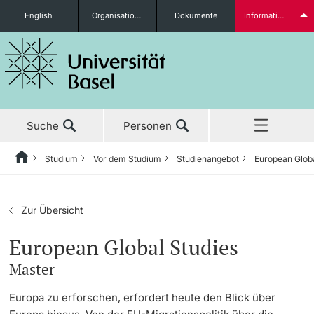
English
Organisationseinheiten
Dokumente
Informationen für...
Studieninteressierte
Suche
Personen
weitere Informationen
Studium
Vor dem Studium
Studienangebot
European Globa
Home
Zurück
Aktuell
Studium
Studierende
Zur Übersicht
Studium
Vor dem Studium
European Global Studies
Master
Forschung
Studienangebot
weitere Informationen
Europa zu erforschen, erfordert heute den Blick über
Lehre
Anmeldung & Zulassung