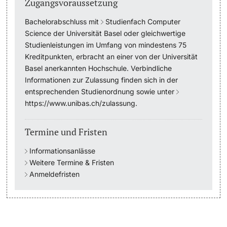
Zugangsvoraussetzung
Bachelorabschluss mit
Studienfach Computer
Studienfachberatung
Science
der Universität Basel oder gleichwertige
Studienleistungen im Umfang von mindestens 75
Studienberatung
Kreditpunkten, erbracht an einer von der Universität
Basel anerkannten Hochschule. Verbindliche
Studienfinanzierung
Informationen zur Zulassung finden sich in der
entsprechenden Studienordnung sowie unter
Berufseinstieg & Laufbahnberatung
https://www.unibas.ch/zulassung
.
Soziales & Gesundheit
Termine und Fristen
Militär- & Zivildienst
Informationsanlässe
Weitere Termine & Fristen
Anmeldefristen
Inklusive Universität
Koordinationsstelle für Geflüchtete
Beratungswegweiser