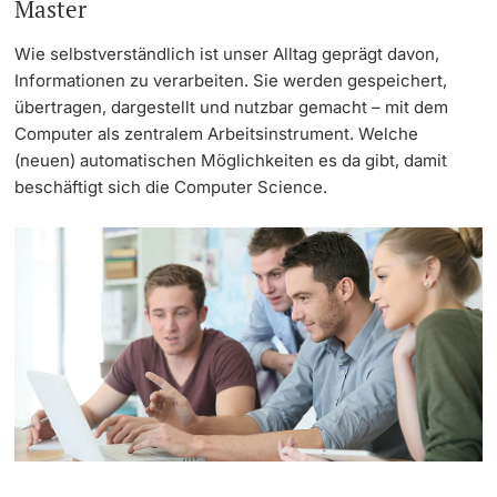
Master
Weiterbildung
Termine & Fristen
Wie selbstverständlich ist unser Alltag geprägt davon,
Doktorierende
Informationen zu verarbeiten. Sie werden gespeichert,
Universität
Informationen, Veranstaltungen & Schnuppern
übertragen, dargestellt und nutzbar gemacht – mit dem
Computer als zentralem Arbeitsinstrument. Welche
Studienberatung
(neuen) automatischen Möglichkeiten es da gibt, damit
beschäftigt sich die Computer Science.
weitere Informationen
Studienfachberatung
Fünf Gründe, in Basel zu studieren
Fördernde & Alumni
Im Studium
Vorlesungsverzeichnis
Belegen
weitere Informationen
Rückmelden