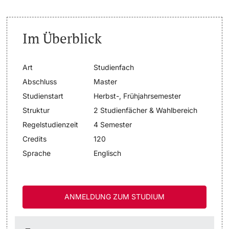
Dozierende
Termine & Fristen
Im Überblick
Dokumente und Verifikation
Art
Studienfach
«Start Smart»-Week
Abschluss
Master
weitere Informationen
Studienstart
Herbst-, Frühjahrsemester
Mobilität
Struktur
2 Studienfächer & Wahlbereich
Campus Credits
Regelstudienzeit
4 Semester
Credits
120
Campus Stories
Sprache
Englisch
Hörerinnen/Hörer
ANMELDUNG ZUM STUDIUM
Student Life
Beratung & Support