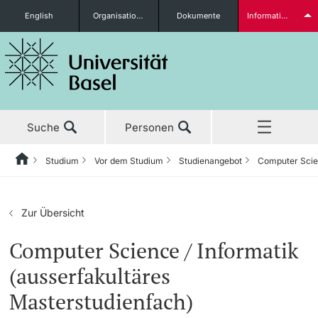
English
Organisationseinheiten
Dokumente
Informationen für...
Studieninteressierte
Suche
Personen
weitere Informationen
Studium
Vor dem Studium
Studienangebot
Computer Scien
Home
Zurück
Aktuell
Studium
Studierende
Zur Übersicht
Studium
Vor dem Studium
Computer Science / Informatik
(ausserfakultäres
Forschung
Studienangebot
Masterstudienfach)
weitere Informationen
Lehre
Anmeldung & Zulassung