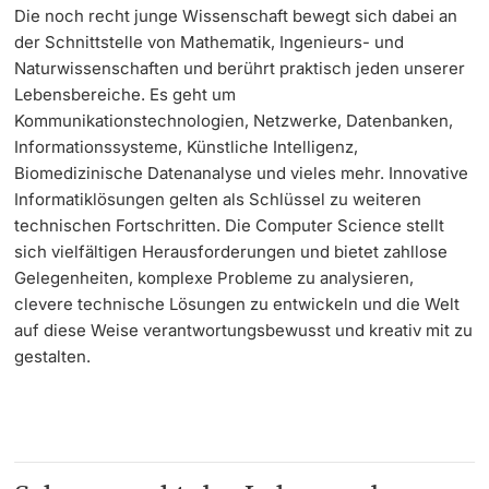
Die noch recht junge Wissenschaft bewegt sich dabei an
der Schnittstelle von Mathematik, Ingenieurs- und
Langes Studium
Naturwissenschaften und berührt praktisch jeden unserer
Lebensbereiche. Es geht um
Lernen & Lehren
Kommunikationstechnologien, Netzwerke, Datenbanken,
Informationssysteme, Künstliche Intelligenz,
KI in Studium und Lehre
Biomedizinische Datenanalyse und vieles mehr. Innovative
Informatiklösungen gelten als Schlüssel zu weiteren
Digitales Lernen
technischen Fortschritten. Die Computer Science stellt
sich vielfältigen Herausforderungen und bietet zahllose
Sprachenzentrum
Gelegenheiten, komplexe Probleme zu analysieren,
clevere technische Lösungen zu entwickeln und die Welt
Universitätsbibliothek Basel
auf diese Weise verantwortungsbewusst und kreativ mit zu
gestalten.
Lernbörse
Lernräume