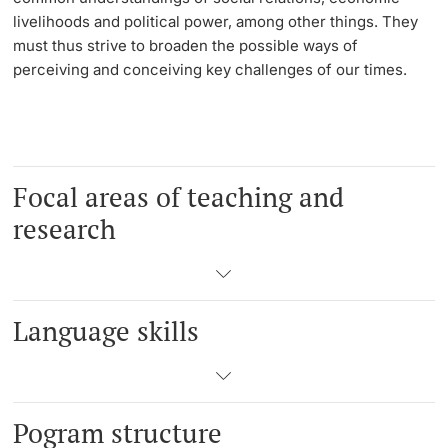
livelihoods and political power, among other things. They
must thus strive to broaden the possible ways of
Langes Studium
perceiving and conceiving key challenges of our times.
Lernen & Lehren
KI in Studium und Lehre
Focal areas of teaching and
Digitales Lernen
research
Sprachenzentrum
Universitätsbibliothek Basel
Language skills
Lernbörse
Lernräume
Pogram structure