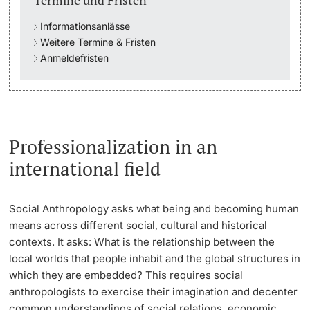
Termine und Fristen
Informationsanlässe
Studienfachberatung
Weitere Termine & Fristen
Anmeldefristen
Studienberatung
Studienfinanzierung
Berufseinstieg & Laufbahnberatung
Professionalization in an
international field
Soziales & Gesundheit
Militär- & Zivildienst
Social Anthropology asks what being and becoming human
means across different social, cultural and historical
Inklusive Universität
contexts. It asks: What is the relationship between the
local worlds that people inhabit and the global structures in
Koordinationsstelle für Geflüchtete
which they are embedded? This requires social
anthropologists to exercise their imagination and decenter
Beratungswegweiser
common understandings of social relations, economic