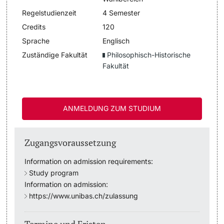
Regelstudienzeit
4 Semester
Dozierende
Termine & Fristen
Credits
120
Sprache
Englisch
Dokumente und Verifikation
Zuständige Fakultät
Philosophisch-Historische
Fakultät
«Start Smart»-Week
weitere Informationen
Mobilität
ANMELDUNG ZUM STUDIUM
Campus Credits
Zugangsvoraussetzung
Campus Stories
Information on admission requirements:
Hörerinnen/Hörer
Study program
Information on admission:
https://www.unibas.ch/zulassung
Student Life
Beratung & Support