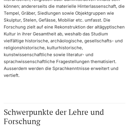
können; andererseits die materielle Hinterlassenschaft, die
Tempel, Gräber, Siedlungen sowie Objektgruppen wie
Langes Studium
Skulptur, Stelen, Gefässe, Mobiliar etc. umfasst. Die
Lernen & Lehren
Forschung zielt auf eine Rekonstruktion der altägyptischen
Kultur in ihrer Gesamtheit ab, weshalb das Studium
vielfältige historische, archäologische, gesellschafts- und
KI in Studium und Lehre
religionshistorische, kulturhistorische,
kunstwissenschaftliche sowie literatur- und
Digitales Lernen
sprachwissenschaftliche Fragestellungen thematisiert.
Ausserdem werden die Sprachkenntnisse erweitert und
Sprachenzentrum
vertieft.
Universitätsbibliothek Basel
Lernbörse
Schwerpunkte der Lehre und
Lernräume
Forschung