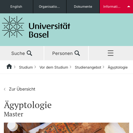
English
Organisationseinheiten
Dokumente
Informationen für...
Studieninteressierte
Suche
Personen
weitere Informationen
Studium
Vor dem Studium
Studienangebot
Ägyptologie
Home
Zurück
Aktuell
Studium
Studierende
Zur Übersicht
Studium
Vor dem Studium
Ägyptologie
Master
Forschung
Studienangebot
weitere Informationen
Lehre
Anmeldung & Zulassung