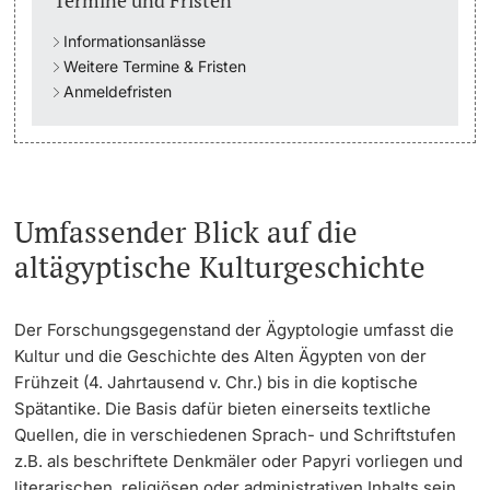
Termine und Fristen
Informationsanlässe
Studienfachberatung
Weitere Termine & Fristen
Anmeldefristen
Studienberatung
Studienfinanzierung
Berufseinstieg & Laufbahnberatung
Umfassender Blick auf die
altägyptische Kulturgeschichte
Soziales & Gesundheit
Militär- & Zivildienst
Der Forschungsgegenstand der Ägyptologie umfasst die
Kultur und die Geschichte des Alten Ägypten von der
Inklusive Universität
Frühzeit (4. Jahrtausend v. Chr.) bis in die koptische
Spätantike. Die Basis dafür bieten einerseits textliche
Koordinationsstelle für Geflüchtete
Quellen, die in verschiedenen Sprach- und Schriftstufen
z.B. als beschriftete Denkmäler oder Papyri vorliegen und
Beratungswegweiser
literarischen, religiösen oder administrativen Inhalts sein