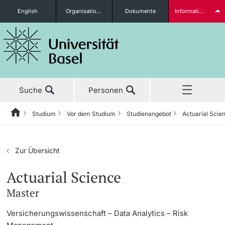
English
Organisationseinheiten
Dokumente
Informationen für...
Studieninteressierte
Suche
Personen
weitere Informationen
Studium
Vor dem Studium
Studienangebot
Actuarial Scie
Home
Zurück
Aktuell
Studium
Studierende
Zur Übersicht
Studium
Vor dem Studium
Actuarial Science
Master
Forschung
Studienangebot
weitere Informationen
Versicherungswissenschaft – Data Analytics – Risk
Lehre
Anmeldung & Zulassung