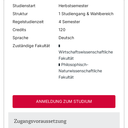
Studienstart
Herbstsemester
Dozierende
Termine & Fristen
Struktur
1 Studiengang & Wahlbereich
Regelstudienzeit
4 Semester
Dokumente und Verifikation
Credits
120
Sprache
Deutsch
«Start Smart»-Week
Zuständige Fakultät
weitere Informationen
Wirtschaftswissenschaftliche
Mobilität
Fakultät
Philosophisch-
Campus Credits
Naturwissenschaftliche
Fakultät
Campus Stories
Hörerinnen/Hörer
ANMELDUNG ZUM STUDIUM
Student Life
Zugangsvoraussetzung
Beratung & Support