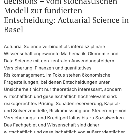
decisions – vom stochastischen
Modell zur fundierten
Langes Studium
Entscheidung: Actuarial Science in
Basel
Lernen & Lehren
KI in Studium und Lehre
Actuarial Science verbindet als interdisziplinäre
Wissenschaft angewandte Mathematik, Ökonomie und
Digitales Lernen
Data Science mit den zentralen Anwendungsfeldern
Versicherung, Finanzen und quantitatives
Sprachenzentrum
Risikomanagement. Im Fokus stehen ökonomische
Fragestellungen, bei denen Entscheidungen unter
Universitätsbibliothek Basel
Unsicherheit nicht nur theoretisch interessant, sondern
wirtschaftlich und gesellschaftlich hochrelevant sind:
Lernbörse
risikogerechtes Pricing, Schadenreservierung, Kapital-
und Solvenzmodelle, Risikomessung und Steuerung – von
Versicherungs- und Kreditportfolios bis zu Sozialwerken.
Lernräume
Das Fachgebiet und Wissenschaft sind daher
wirtschaftlich und gesellschaftlich von außerordentlicher