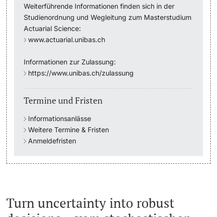
Weiterführende Informationen finden sich in der
Studienordnung und Wegleitung zum Masterstudium
Studienfachberatung
Actuarial Science:
www.actuarial.unibas.ch
Studienberatung
Informationen zur Zulassung:
Studienfinanzierung
https://www.unibas.ch/zulassung
Berufseinstieg & Laufbahnberatung
Termine und Fristen
Soziales & Gesundheit
Informationsanlässe
Weitere Termine & Fristen
Anmeldefristen
Militär- & Zivildienst
Inklusive Universität
Koordinationsstelle für Geflüchtete
Turn uncertainty into robust
Beratungswegweiser