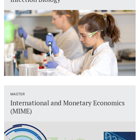
Dozierende
Termine & Fristen
Dokumente und Verifikation
«Start Smart»-Week
weitere Informationen
Mobilität
Campus Credits
Campus Stories
MASTER
International and Monetary Economics
Hörerinnen/Hörer
(MIME)
Student Life
Beratung & Support