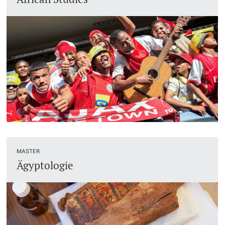
Dozierende
Termine & Fristen
Dokumente und Verifikation
«Start Smart»-Week
weitere Informationen
Mobilität
Campus Credits
Campus Stories
MASTER
Ägyptologie
Hörerinnen/Hörer
Student Life
Beratung & Support