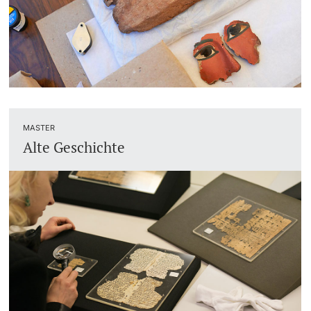
Studienfachberatung
Studienberatung
Studienfinanzierung
MASTER
Berufseinstieg & Laufbahnberatung
Alte Geschichte
Soziales & Gesundheit
Militär- & Zivildienst
Inklusive Universität
Koordinationsstelle für Geflüchtete
Beratungswegweiser