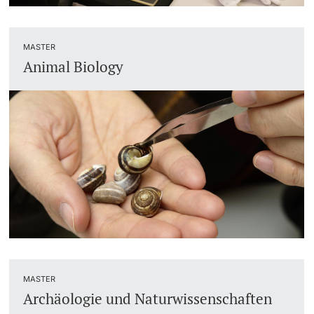
Langes Studium
MASTER
Animal Biology
Lernen & Lehren
KI in Studium und Lehre
Digitales Lernen
Sprachenzentrum
Universitätsbibliothek Basel
Lernbörse
Lernräume
MASTER
Archäologie und Naturwissenschaften