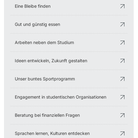
Eine Bleibe finden
Dozierende
Termine & Fristen
Gut und günstig essen
Dokumente und Verifikation
Arbeiten neben dem Studium
«Start Smart»-Week
weitere Informationen
Mobilität
Ideen entwickeln, Zukunft gestalten
Campus Credits
Unser buntes Sportprogramm
Campus Stories
Engagement in studentischen Organisationen
Hörerinnen/Hörer
Beratung bei finanziellen Fragen
Student Life
Sprachen lernen, Kulturen entdecken
Beratung & Support