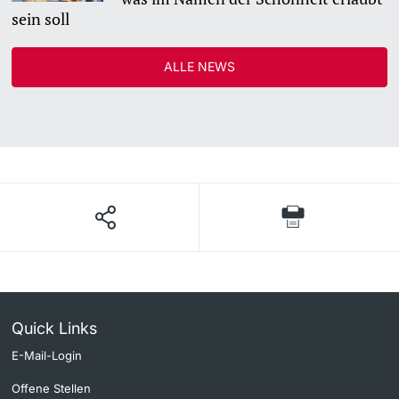
sein soll
Langes Studium
ALLE NEWS
Lernen & Lehren
KI in Studium und Lehre
Digitales Lernen
Sprachenzentrum
Universitätsbibliothek Basel
Lernbörse
Quick Links
Lernräume
E-Mail-Login
Offene Stellen