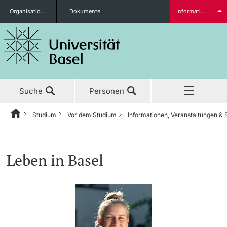
Organisationseinheiten
Dokumente
Informationen für...
Studieninteressierte
Suche
Personen
weitere Informationen
Studium
Vor dem Studium
Informationen, Veranstaltungen &
Home
Zurück
Aktuell
Studium
Studierende
Leben in Basel
Studium
Vor dem Studium
Forschung
Studienangebot
weitere Informationen
Lehre
Anmeldung & Zulassung