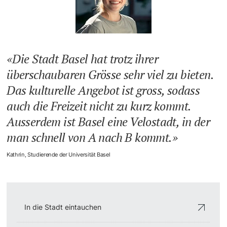
Weiterbildung
Termine & Fristen
Doktorierende
Universität
Informationen, Veranstaltungen & Schnuppern
Die Stadt Basel hat trotz ihrer
überschaubaren Grösse sehr viel zu bieten.
Studienberatung
Das kulturelle Angebot ist gross, sodass
weitere Informationen
Studienfachberatung
auch die Freizeit nicht zu kurz kommt.
Ausserdem ist Basel eine Velostadt, in der
Fünf Gründe, in Basel zu studieren
man schnell von A nach B kommt.
Fördernde & Alumni
Im Studium
Kathrin, Studierende der Universität Basel
Vorlesungsverzeichnis
Belegen
weitere Informationen
In die Stadt eintauchen
Rückmelden