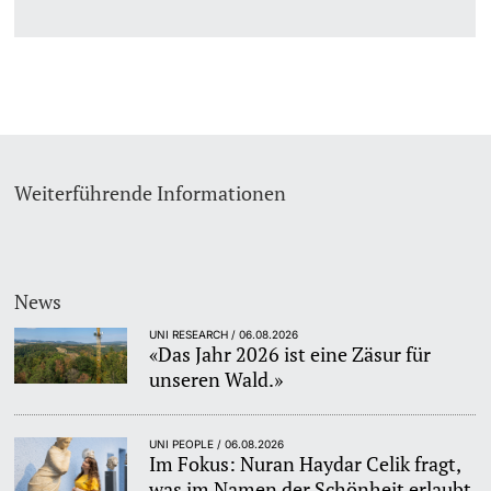
Studienfachberatung
Studienberatung
Studienfinanzierung
Weiterführende Informationen
Berufseinstieg & Laufbahnberatung
Soziales & Gesundheit
News
Militär- & Zivildienst
UNI RESEARCH / 06.08.2026
«Das Jahr 2026 ist eine Zäsur für
unseren Wald.»
Inklusive Universität
Koordinationsstelle für Geflüchtete
UNI PEOPLE / 06.08.2026
Im Fokus: Nuran Haydar Celik fragt,
was im Namen der Schönheit erlaubt
Beratungswegweiser