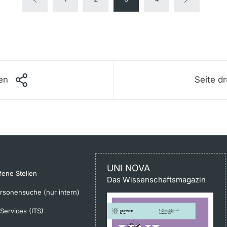
len
Seite d
UNI NOVA
fene Stellen
Das Wissenschaftsmagazin
rsonensuche (nur intern)
-Services (ITS)