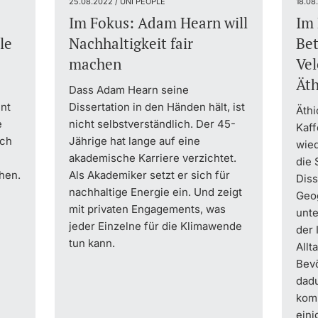
25.08.2022 / UNI PEOPLE
18.08
Im Fokus: Adam Hearn will
Im
le
Nachhaltigkeit fair
Bet
machen
Vel
Äth
Dass Adam Hearn seine
nt
Dissertation in den Händen hält, ist
Äthi
e
nicht selbstverständlich. Der 45-
Kaff
ach
Jährige hat lange auf eine
wie
akademische Karriere verzichtet.
die 
hen.
Als Akademiker setzt er sich für
Diss
nachhaltige Energie ein. Und zeigt
Geo
mit privaten Engagements, was
unte
jeder Einzelne für die Klimawende
der 
tun kann.
Allt
Bev
dadu
kom
eini