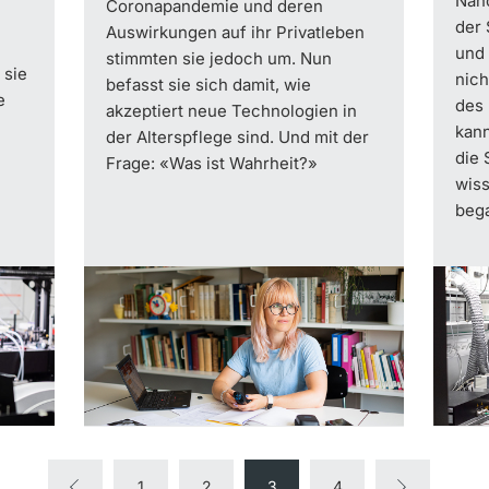
Nano
Coronapandemie und deren
der 
Auswirkungen auf ihr Privatleben
und 
stimmten sie jedoch um. Nun
 sie
nic
befasst sie sich damit, wie
e
des 
akzeptiert neue Technologien in
kann
der Alterspflege sind. Und mit der
die 
Frage: «Was ist Wahrheit?»
wiss
beg
1
2
3
4