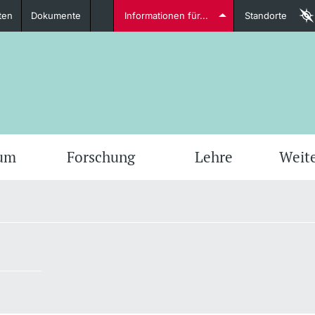
ten
Dokumente
Informationen für...
Standorte
Studierende
weitere Informationen
weit
ium
Forschung
Lehre
Weit
Dozierende
weitere Informationen