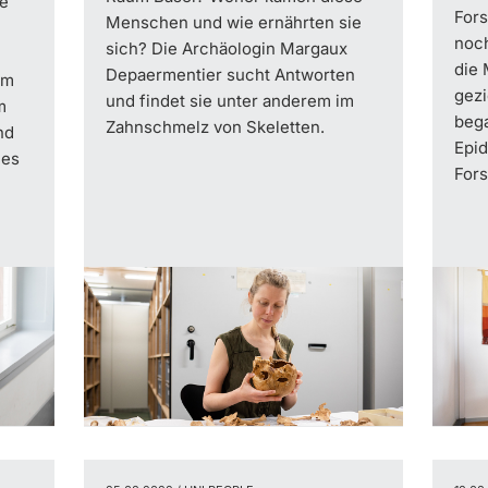
he
For
Menschen und wie ernährten sie
noch
sich? Die Archäologin Margaux
die 
Depaermentier sucht Antworten
im
gezi
und findet sie unter anderem im
m
bega
Zahnschmelz von Skeletten.
nd
Epid
 es
Fors