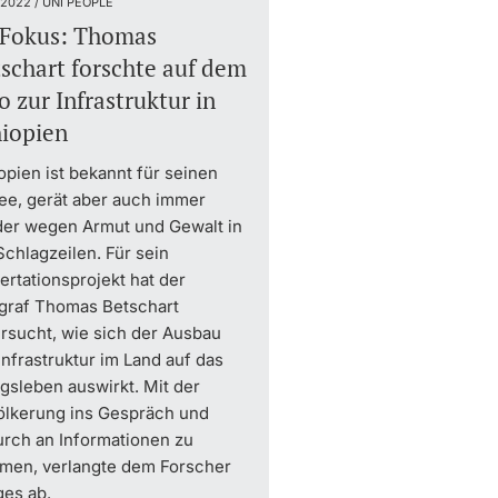
.2022 / UNI PEOPLE
 Fokus: Thomas
schart forschte auf dem
o zur Infrastruktur in
iopien
opien ist bekannt für seinen
ee, gerät aber auch immer
der wegen Armut und Gewalt in
Schlagzeilen. Für sein
ertationsprojekt hat der
graf Thomas Betschart
rsucht, wie sich der Ausbau
Infrastruktur im Land auf das
agsleben auswirkt. Mit der
ölkerung ins Gespräch und
rch an Informationen zu
men, verlangte dem Forscher
ges ab.