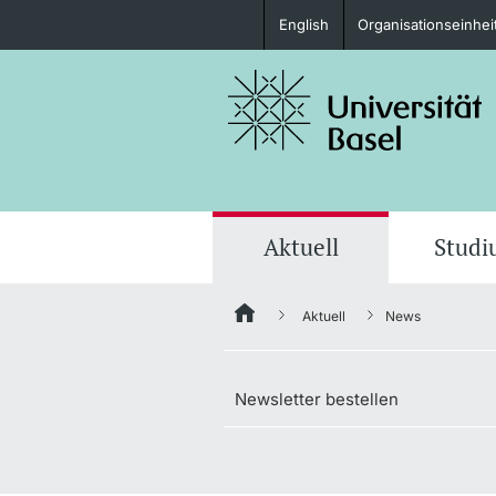
English
Organisationseinhei
Studieninteressierte
weitere Informationen
Aktuell
Stud
Aktuell
News
Fördernde & Alumni
Newsletter bestellen
weitere Informationen