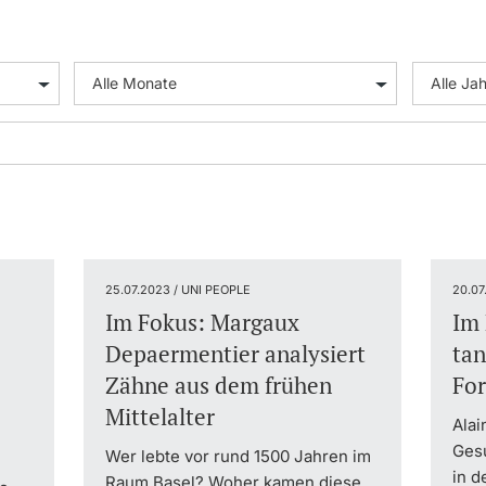
25.07.2023 / UNI PEOPLE
20.07
Im Fokus: Margaux
Im 
Depaermentier analysiert
tan
Zähne aus dem frühen
Fo
Mittelalter
Alai
Gesu
Wer lebte vor rund 1500 Jahren im
in d
Raum Basel? Woher kamen diese