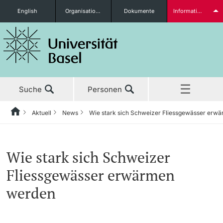
English
Organisationseinheiten
Dokumente
Informationen für...
Studieninteressierte
Suche
Personen
weitere Informationen
Aktuell
News
Wie stark sich Schweizer Fliessgewässer erw
Home
Zurück
‡ ‡ ‡ ‡ ‡ ‡ ‡ ‡ ‡ ‡ ‡ ‡ ‡ ‡ ‡ ‡ ‡ ‡ ‡ ‡ ‡ ‡ ‡ ‡ ‡ ‡ ‡ ‡ ‡ ‡ ‡ ‡ ‡ ‡ ‡ ‡ ‡ ‡ ‡ ‡
Aktuell
News
Studierende
Wie stark sich Schweizer
Aktuell
‡ ‡ ‡ ‡
‡ ‡ ‡ ‡
Fliessgewässer erwärmen
‡ ‡ ‡ ‡ ‡ ‡ ‡ ‡ ‡ ‡ ‡ ‡ ‡ ‡ ‡ ‡
News
Newsletter bestellen
werden
Studium
Ehrungen & Preise
weitere Informationen
‡ ‡ ‡ ‡ ‡ ‡ ‡ ‡ ‡ ‡ ‡ ‡ ‡ ‡ ‡ ‡ ‡ ‡ ‡ ‡ ‡ ‡ ‡ ‡ ‡ ‡ ‡ ‡ ‡ ‡ ‡ ‡ ‡ ‡ ‡ ‡ ‡ ‡ ‡ ‡