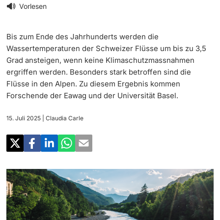
‡ ‡ ‡ ‡
Forschung
Vorlesen
Newsletter
‡ ‡ ‡ ‡ ‡ ‡ ‡ ‡ ‡ ‡ ‡ ‡ ‡ ‡ ‡ ‡
Doktorierende
Bis zum Ende des Jahrhunderts werden die
Lehre
Universität in den Medien
Wassertemperaturen der Schweizer Flüsse um bis zu 3,5
Grad ansteigen, wenn keine Klimaschutzmassnahmen
‡ ‡ ‡ ‡ ‡ ‡ ‡ ‡ ‡ ‡ ‡ ‡ ‡ ‡ ‡ ‡ ‡ ‡ ‡ ‡ ‡ ‡ ‡ ‡
Veranstaltungskalender
ergriffen werden. Besonders stark betroffen sind die
Weiterbildung
Flüsse in den Alpen. Zu diesem Ergebnis kommen
‡ ‡ ‡ ‡ ‡ ‡ ‡ ‡ ‡ ‡ ‡ ‡
weitere Informationen
Forschende der Eawag und der Universität Basel.
‡ ‡ ‡ ‡ ‡ ‡ ‡ ‡ ‡ ‡ ‡ ‡ ‡ ‡ ‡ ‡ ‡ ‡ ‡ ‡ ‡ ‡ ‡ ‡ ‡ ‡ ‡ ‡ ‡ ‡ ‡ ‡ ‡ ‡ ‡ ‡ ‡ ‡ ‡ ‡ ‡
Social Media
‡ ‡ ‡ ‡ ‡ ‡ ‡ ‡ ‡ ‡ ‡ ‡ ‡ ‡ ‡ ‡ ‡ ‡ ‡
15. Juli 2025
| Claudia Carle
‡ ‡ ‡ ‡ ‡ ‡ ‡ ‡ ‡ ‡ ‡ ‡
Universität
Fördernde & Alumni
UNI NOVA
‡ ‡ ‡ ‡ ‡ ‡ ‡ ‡
Service für Medien
weitere Informationen
‡ ‡ ‡ ‡ ‡ ‡ ‡ ‡ ‡ ‡ ‡ ‡ ‡ ‡ ‡ ‡ ‡ ‡ ‡ ‡ ‡ ‡ ‡ ‡ ‡ ‡ ‡ ‡ ‡ ‡ ‡ ‡
Podcasts