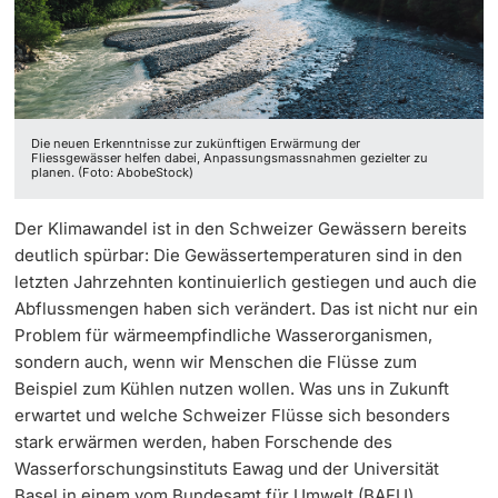
‡ ‡ ‡ ‡ ‡ ‡ ‡ ‡ ‡ ‡ ‡ ‡
Dozierende
Ukraine
Die neuen Erkenntnisse zur zukünftigen Erwärmung der
Fliessgewässer helfen dabei, Anpassungsmassnahmen gezielter zu
planen. (Foto: AbobeStock)
weitere Informationen
Der Klimawandel ist in den Schweizer Gewässern bereits
deutlich spürbar: Die Gewässertemperaturen sind in den
letzten Jahrzehnten kontinuierlich gestiegen und auch die
Abflussmengen haben sich verändert. Das ist nicht nur ein
Problem für wärmeempfindliche Wasserorganismen,
sondern auch, wenn wir Menschen die Flüsse zum
Beispiel zum Kühlen nutzen wollen. Was uns in Zukunft
erwartet und welche Schweizer Flüsse sich besonders
stark erwärmen werden, haben Forschende des
Wasserforschungsinstituts Eawag und der Universität
Basel in einem vom Bundesamt für Umwelt (BAFU)